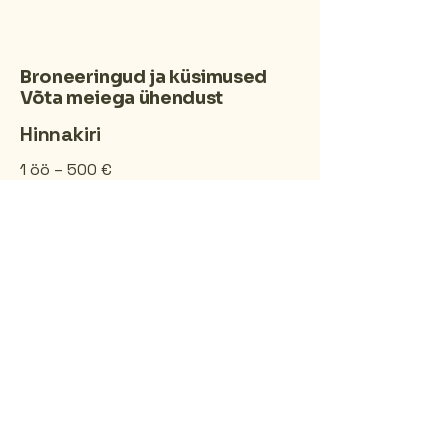
Broneeringud ja küsimused
Võta meiega ühendust
Hinnakiri
1 öö – 500 €
2 ööd – 650 €
3 ööd – 800 €
1 nädal või pikem majutus ning
riiklikud pühad – hind kokkuleppel.
Hind kehtib kogu majale kuni 10
külalisele.
Võimalikud erikokkulepped väiksema
grupi või lastega peredele.
Asukoht